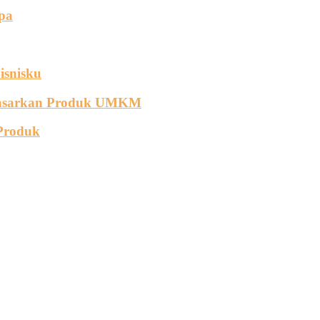
pa
isnisku
masarkan Produk UMKM
 Produk