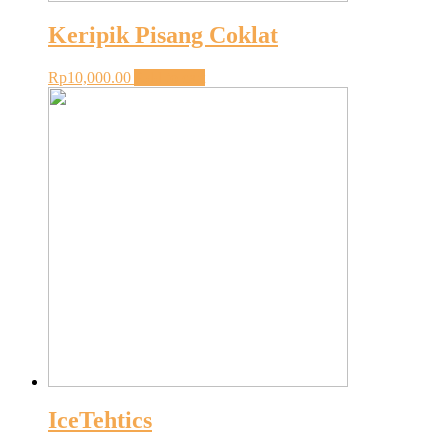
Keripik Pisang Coklat
Rp
10,000.00
Add to cart
IceTehtics